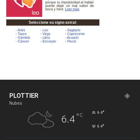
PLOTTIER
Nubes
°
6.4
°
C
6.4
°
6.4