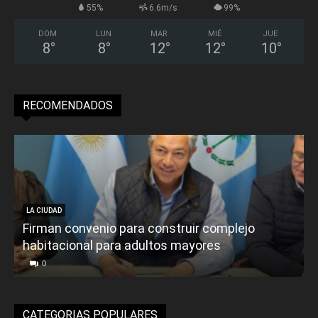
55%
6.6m/s
99%
DOM
LUN
MAR
MIÉ
JUE
8
°
8
°
12
°
12
°
10
°
RECOMENDADOS
LA CIUDAD
Firman convenio para construir complejo
habitacional para adultos mayores
P
0
CATEGORIAS POPULARES