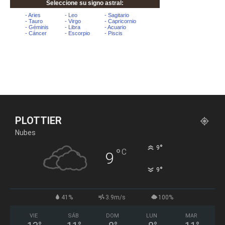
PLOTTIER
Nubes
°
9
°
C
9
°
9
41%
3.9m/s
100%
VIE
SÁB
DOM
LUN
MAR