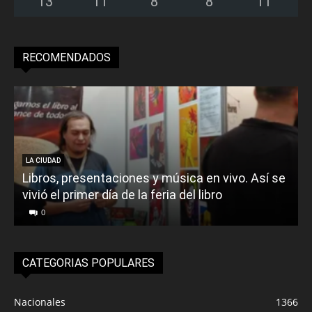
13
°
11
°
8
°
8
°
11
°
RECOMENDADOS
LA CIUDAD
Libros, presentaciones y música en vivo. Así se
vivió el primer día de la feria del libro
o
0
CATEGORIAS POPULARES
Nacionales
1366