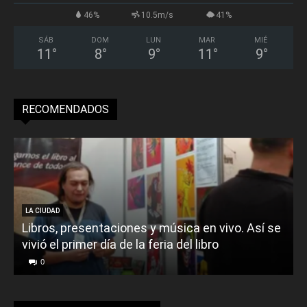
46%
10.5m/s
41%
SÁB
DOM
LUN
MAR
MIÉ
11
°
8
°
9
°
11
°
9
°
RECOMENDADOS
LA CIUDAD
Libros, presentaciones y música en vivo. Así se
vivió el primer día de la feria del libro
o
0