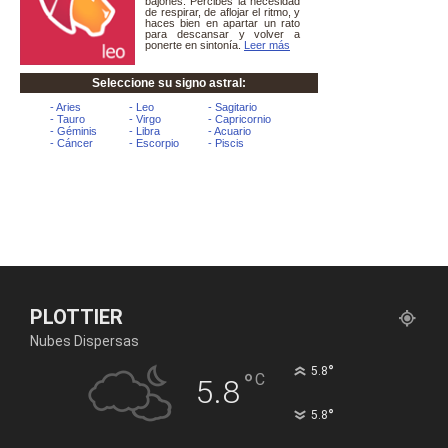
PLOTTIER
Nubes Dispersas
°
5.8
°
C
5.8
°
5.8