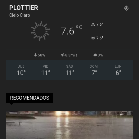
PLOTTIER
Cielo Claro
°
7.6
°
C
7.6
°
7.6
58%
8.3m/s
0%
JUE
VIE
SÁB
DOM
LUN
10
°
11
°
11
°
7
°
6
°
RECOMENDADOS