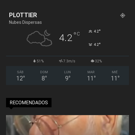
PLOTTIER
Nubes Dispersas
°
4.2
°
C
4.2
°
4.2
51%
7.3m/s
32%
SÁB
DOM
LUN
MAR
MIÉ
12
°
8
°
9
°
11
°
11
°
RECOMENDADOS