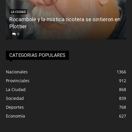
LA CIUDAD
Rocambole y la mística ricotera se sintieron en
Plottier
v
0
CATEGORIAS POPULARES
Nacionales
1366
Provinciales
912
La Ciudad
868
Sociedad
839
Deportes
768
Economía
627