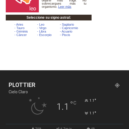
PLOTTIER
Cielo Claro
°
1.1
°
C
1.1
°
1.1
70%
6.7m/s
4%