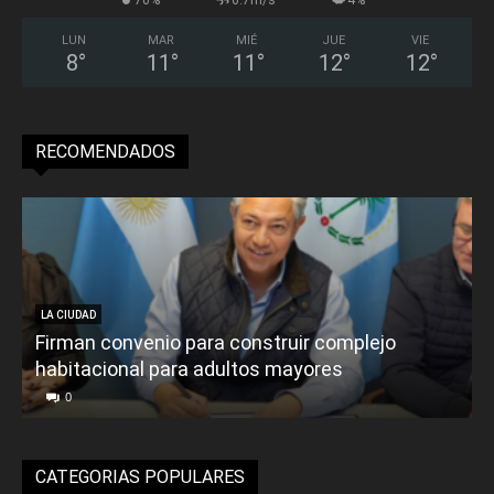
LUN
MAR
MIÉ
JUE
VIE
8
°
11
°
11
°
12
°
12
°
RECOMENDADOS
LA CIUDAD
Firman convenio para construir complejo
habitacional para adultos mayores
P
0
CATEGORIAS POPULARES