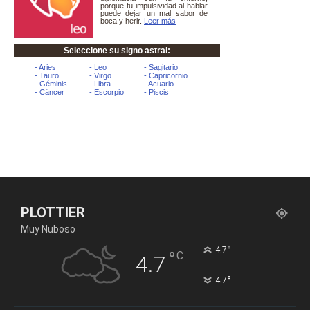
PLOTTIER
Muy Nuboso
°
4.7
°
C
4.7
°
4.7