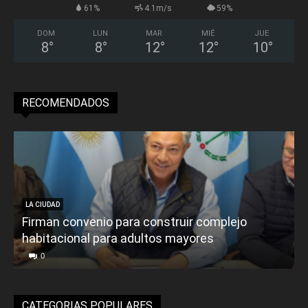
61%
4.1m/s
59%
DOM
LUN
MAR
MIÉ
JUE
8
°
8
°
12
°
12
°
10
°
RECOMENDADOS
LA CIUDAD
Firman convenio para construir complejo
habitacional para adultos mayores
P
0
CATEGORIAS POPULARES