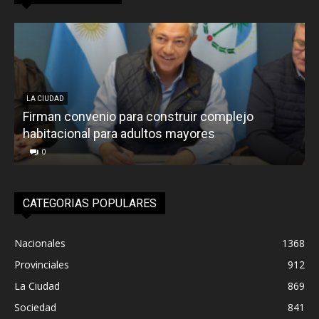
LA CIUDAD
Firman convenio para construir complejo
R
habitacional para adultos mayores
P
0
CATEGORIAS POPULARES
Nacionales
1368
Provinciales
912
La Ciudad
869
Sociedad
841