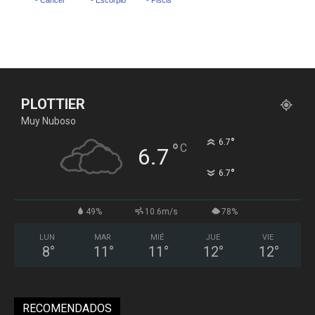
PLOTTIER
Muy Nuboso
°
6.7
°
C
6.7
°
6.7
49%
10.6m/s
78%
LUN
MAR
MIÉ
JUE
VIE
8
°
11
°
11
°
12
°
12
°
RECOMENDADOS